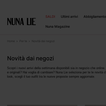
Vai
direttamente
ai contenuti
SALDI
Ultimi arrivi
Abbigliamento
Nuna Magazine
Home
Per te
Novità dai negozi
Collezione:
Novità dai negozi
Scopri i nuovi arrivi della settimana disponibili sia in negozio che online.
e originali? Hai voglia di cambiare? Nuna Lie seleziona per te le novità
look, scegli il tuo outfit tra le nuove proposte sempre aggiornate.