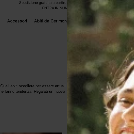
Spedizione gratuita a partire da 70€ - Resi entro 14 giorni
ENTRA IN NUNA LIE AWARDS
Accessori
Abiti da Cerimonia
Per te
Beauty
 Quali abiti scegliere per essere attuali
 che fanno tendenza. Regalati un nuovo