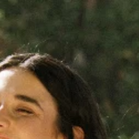
Ricerca
Preferiti
Accedi
Carrello
456 prodotti
+
Filtra e ordina