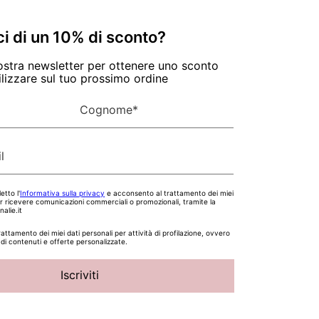
ci di un 10% di sconto?
 nostra newsletter per ottenere uno sconto
ilizzare sul tuo prossimo ordine
Cognome
*
l
etto l'
Informativa sulla privacy
e acconsento al trattamento dei miei
er ricevere comunicazioni commerciali o promozionali, tramite la
alie.it
attamento dei miei dati personali per attività di profilazione, ovvero
 di contenuti e offerte personalizzate.
Iscriviti