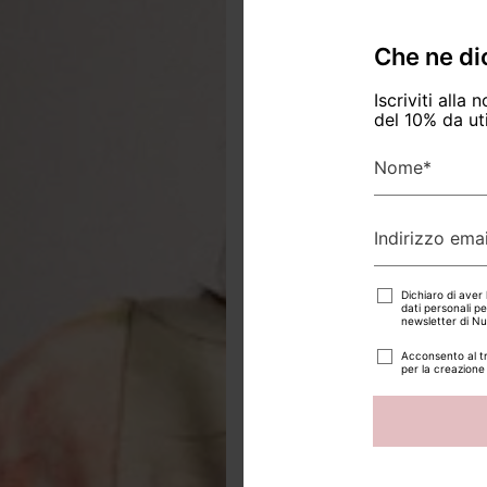
Che ne di
Iscriviti alla
del 10% da ut
Nome
*
Indirizzo emai
Dichiaro di aver l
dati personali p
newsletter di Nun
Acconsento al tr
per la creazione