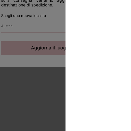
sulla consegna verranno aggiornati in linea con la nuova
destinazione di spedizione.
Scegli una nuova località
Aggiorna il luogo di spedizione
30% off