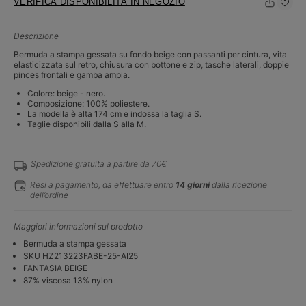
VERIFICA DISPONIBILITÀ IN NEGOZIO
Descrizione
Bermuda a stampa gessata su fondo beige con passanti per cintura, vita
elasticizzata sul retro, chiusura con bottone e zip, tasche laterali, doppie
pinces frontali e gamba ampia.
Colore: beige - nero.
Composizione: 100% poliestere.
La modella è alta 174 cm e indossa la taglia S.
Taglie disponibili dalla S alla M.
Spedizione gratuita a partire da 70€
Resi a pagamento, da effettuare entro
14 giorni
dalla ricezione
dell’ordine
Maggiori informazioni sul prodotto
Bermuda a stampa gessata
SKU HZ213223FABE-25-AI25
FANTASIA BEIGE
87% viscosa 13% nylon