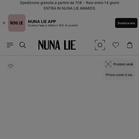
Vai
Spedizione gratuita a partire da 70€ - Resi entro 14 giorni
direttamente
ENTRA IN NUNA LIE AWARDS
ai contenuti
NUNA LIE APP
Scarica ora
Scarica l'app e ottieni il 10% di sconto!
Passa alle
informazioni
Prodotti simili
sul prodotto
Prova come ti sta