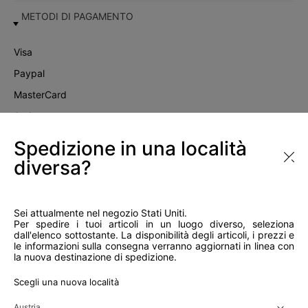
METODI DI PAGAMENTO
Visa
Paypal
MasterCard
Satispay
Scalapay
Spedizione in una località
diversa?
Instagram
Sei attualmente nel negozio Stati Uniti.
Per spedire i tuoi articoli in un luogo diverso, seleziona
dall'elenco sottostante. La disponibilità degli articoli, i prezzi e
le informazioni sulla consegna verranno aggiornati in linea con
la nuova destinazione di spedizione.
Scegli una nuova località
Copyright 2026 all right reserved Nunalie - Piazzale Giuseppe Mazzini, 15
Roma (RM) - Italia - P.Iva 07609531004 - Capitale sociale € 100.000 -
Iscrizione Reg. Impr. Roma - Rea RM 1045153