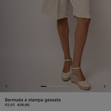
Bermuda a stampa gessata
Prezzo
€9,95
Prezzo
€35,95
di
di