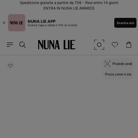
Vai
Spedizione gratuita a partire da 70€ - Resi entro 14 giorni
direttamente
ENTRA IN NUNA LIE AWARDS
ai contenuti
NUNA LIE APP
Scarica ora
Scarica l'app e ottieni il 10% di sconto!
Passa alle
informazioni
Prodotti simili
sul prodotto
Prova come ti sta