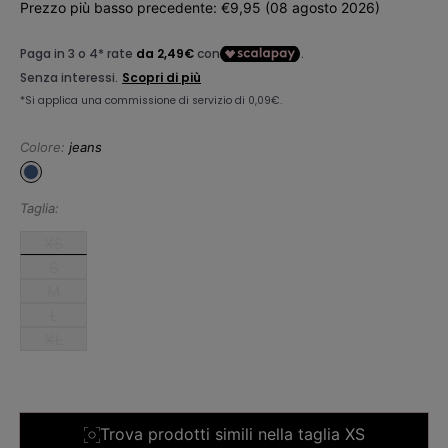
Prezzo più basso precedente: €9,95 (08 agosto 2026)
vendita
listino
Colore:
jeans
Taglia:
XS
S
M
L
XL
Trova prodotti simili nella taglia XS