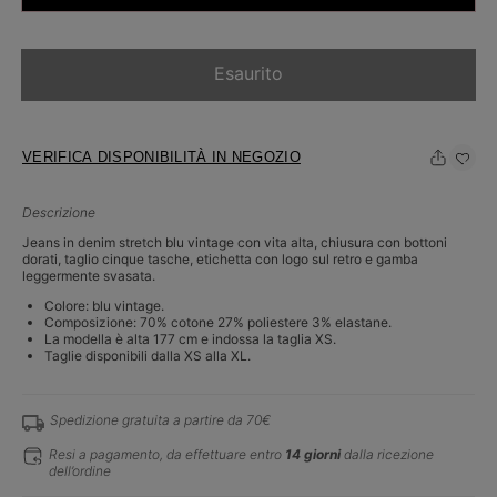
Esaurito
VERIFICA DISPONIBILITÀ IN NEGOZIO
Descrizione
Jeans in denim stretch blu vintage con vita alta, chiusura con bottoni
dorati, taglio cinque tasche, etichetta con logo sul retro e gamba
leggermente svasata.
Colore: blu vintage.
Composizione: 70% cotone 27% poliestere 3% elastane.
La modella è alta 177 cm e indossa la taglia XS.
Taglie disponibili dalla XS alla XL.
Spedizione gratuita a partire da 70€
Resi a pagamento, da effettuare entro
14 giorni
dalla ricezione
dell’ordine