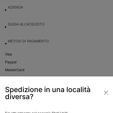
AZIENDA
GUIDA ALL'ACQUISTO
METODI DI PAGAMENTO
Visa
Paypal
MasterCard
Satispay
Scalapay
Spedizione in una località
diversa?
Instagram