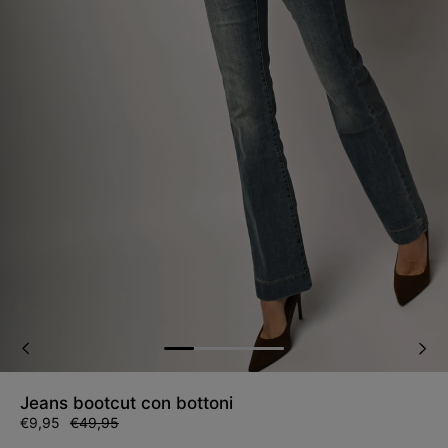
Jeans bootcut con bottoni
Prezzo
€9,95
Prezzo
€49,95
di
di