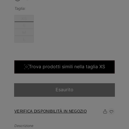
Taglia:
XS
S
M
L
Trova prodotti simili nella taglia XS
Esaurito
VERIFICA DISPONIBILITÀ IN NEGOZIO
Descrizione