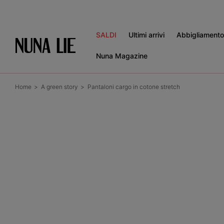
Vai
direttamente
ai contenuti
SALDI
Ultimi arrivi
Abbigliamento
Nuna Magazine
Home
A green story
Pantaloni cargo in cotone stretch
Passa alle
informazioni
sul prodotto