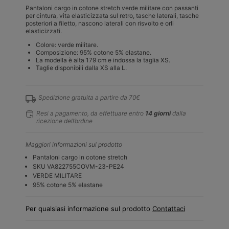
Pantaloni cargo in cotone stretch verde militare con passanti
per cintura, vita elasticizzata sul retro, tasche laterali, tasche
posteriori a filetto, nascono laterali con risvolto e orli
elasticizzati.
Colore: verde militare.
Composizione: 95% cotone 5% elastane.
La modella è alta 179 cm e indossa la taglia XS.
Taglie disponibili dalla XS alla L.
Spedizione gratuita a partire da 70€
Resi a pagamento, da effettuare entro
14 giorni
dalla
ricezione dell’ordine
Maggiori informazioni sul prodotto
Pantaloni cargo in cotone stretch
SKU VA822755COVM-23-PE24
VERDE MILITARE
95% cotone 5% elastane
Per qualsiasi informazione sul prodotto
Contattaci