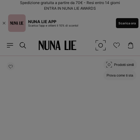
Vai
Spedizione gratuita a partire da 70€ - Resi entro 14 giorni
direttamente
ENTRA IN NUNA LIE AWARDS
ai contenuti
NUNA LIE APP
Scarica ora
Scarica l'app e ottieni il 10% di sconto!
Passa alle
informazioni
Prodotti simili
sul prodotto
Prova come ti sta