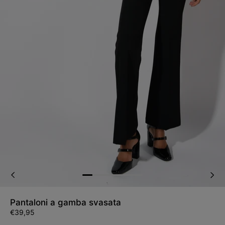
Pantaloni a gamba svasata
Prezzo
€39,95
di