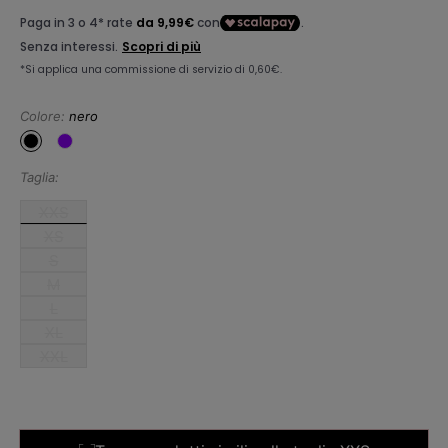
listino
Colore:
nero
Taglia:
XXS
XS
S
M
L
XL
XXL