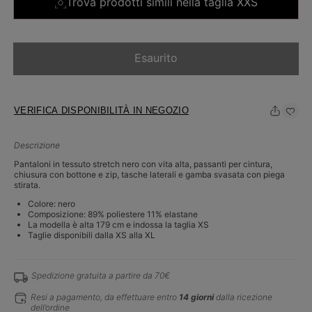
Trova prodotti simili nella taglia XXS
Esaurito
VERIFICA DISPONIBILITÀ IN NEGOZIO
Descrizione
Pantaloni in tessuto stretch nero con vita alta, passanti per cintura,
chiusura con bottone e zip, tasche laterali e gamba svasata con piega
stirata.
Colore: nero
Composizione: 89% poliestere 11% elastane
La modella è alta 179 cm e indossa la taglia XS
Taglie disponibili dalla XS alla XL
Spedizione gratuita a partire da 70€
Resi a pagamento, da effettuare entro
14 giorni
dalla ricezione
dell’ordine